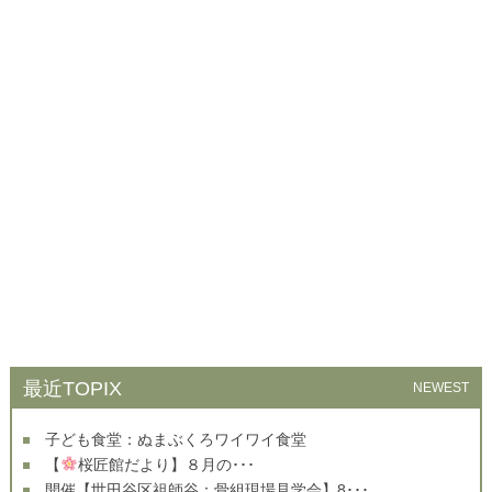
最近TOPIX
NEWEST
子ども食堂：ぬまぶくろワイワイ食堂
【
桜匠館だより】８月の･･･
開催【世田谷区祖師谷：骨組現場見学会】8･･･