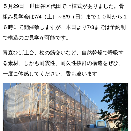
５月29日 世田谷区代田で上棟式がありました。骨
組み見学会は7/4（土）～8/9（日）まで１０時から１
６時にて開催致しますが、本日より7/3までは予約制
で構造のご見学が可能です。
青森ひば土台、桧の筋交いなど、自然乾燥で呼吸す
る素材、しかも耐震性、耐久性抜群の構造をぜひ、
一度ご体感してください。香も違います。