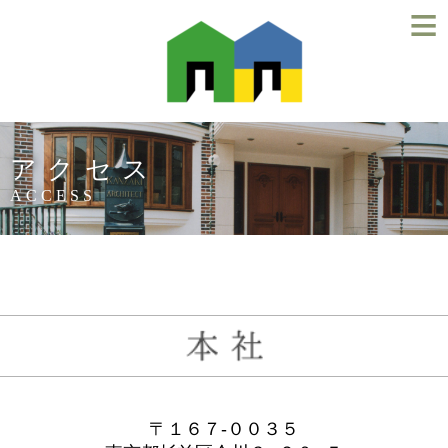
≡
アクセス
ACCESS
〒１６７-００３５