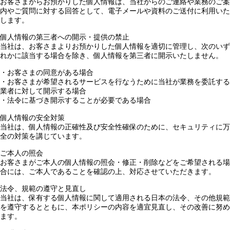
お客さまからお預かりした個人情報は、当社からのご連絡や業務のご案
内やご質問に対する回答として、電子メールや資料のご送付に利用いた
します。
個人情報の第三者への開示・提供の禁止
当社は、お客さまよりお預かりした個人情報を適切に管理し、次のいず
れかに該当する場合を除き、個人情報を第三者に開示いたしません。
・お客さまの同意がある場合
・お客さまが希望されるサービスを行なうために当社が業務を委託する
業者に対して開示する場合
・法令に基づき開示することが必要である場合
個人情報の安全対策
当社は、個人情報の正確性及び安全性確保のために、セキュリティに万
全の対策を講じています。
ご本人の照会
お客さまがご本人の個人情報の照会・修正・削除などをご希望される場
合には、ご本人であることを確認の上、対応させていただきます。
法令、規範の遵守と見直し
当社は、保有する個人情報に関して適用される日本の法令、その他規範
を遵守するとともに、本ポリシーの内容を適宜見直し、その改善に努め
ます。