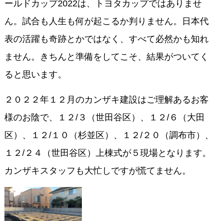
ールドカップ2022は、トヨタカップではありませ
ん。試合も人生も何が起こるか判りません。日本代
表の活躍も奇跡とかではなく、すべて必然かも知れ
ません。きちんと準備をしてこそ、結果がついてく
ると思います。
２０２２年１２月のカンザキ建設はご理解あるお客
様のお陰で、１２/３（世田谷区）、１２/６（大田
区）、１２/１０（杉並区）、１２/２０（調布市）、
１２/２４（世田谷区）上棟式が５現場となります。
カンザキスタッフも大忙しですが慌てません。