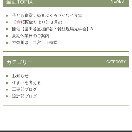
最近TOPIX
NEWEST
子ども食堂：ぬまぶくろワイワイ食堂
【
桜匠館だより】８月の･･･
開催【世田谷区祖師谷：骨組現場見学会】8･･･
夏期休業日のご案内
神奈川県 二宮 上棟式
カテゴリー
CATEGORY
お知らせ
住まいを考える
工事部ブログ
設計部ブログ