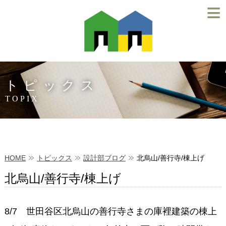
≡
トピックス
TOPIX
HOME
トピックス
設計部ブログ
北烏山/善行寺/棟上げ
北烏山/善行寺/棟上げ
8/7 世田谷区北烏山の善行寺さまの庫裡建築の棟上