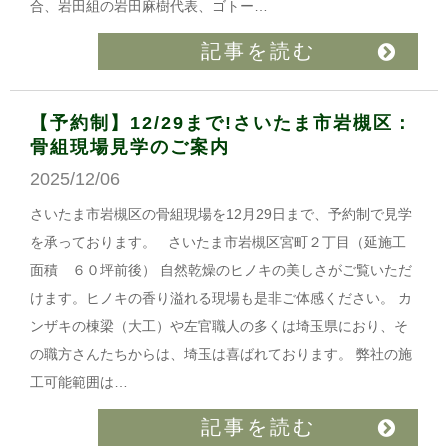
合、岩田組の岩田麻樹代表、ゴトー…
記事を読む
【予約制】12/29まで!さいたま市岩槻区：
骨組現場見学のご案内
2025/12/06
さいたま市岩槻区の骨組現場を12月29日まで、予約制で見学
を承っております。 さいたま市岩槻区宮町２丁目（延施工
面積 ６０坪前後） 自然乾燥のヒノキの美しさがご覧いただ
けます。ヒノキの香り溢れる現場も是非ご体感ください。 カ
ンザキの棟梁（大工）や左官職人の多くは埼玉県におり、そ
の職方さんたちからは、埼玉は喜ばれております。 弊社の施
工可能範囲は…
記事を読む