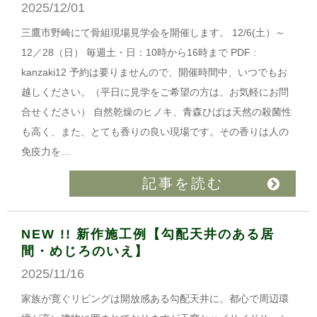
2025/12/01
三鷹市野崎にて骨組現場見学会を開催します。 12/6(土）～
12／28（日） 毎週土・日：10時から16時まで PDF :
kanzaki12 予約は要りませんので、開催時間中、いつでもお
越しください。（平日に見学をご希望の方は、お気軽にお問
合せください） 自然乾燥のヒノキ、青森ひばは天然の殺菌性
も高く、また、とても香りの良い現場です。その香りは人の
免疫力を…
記事を読む
NEW !! 新作施工例【勾配天井のある居
間・めじろのいえ】
2025/11/16
家族が寛ぐリビングは開放感ある勾配天井に。都心で周辺環