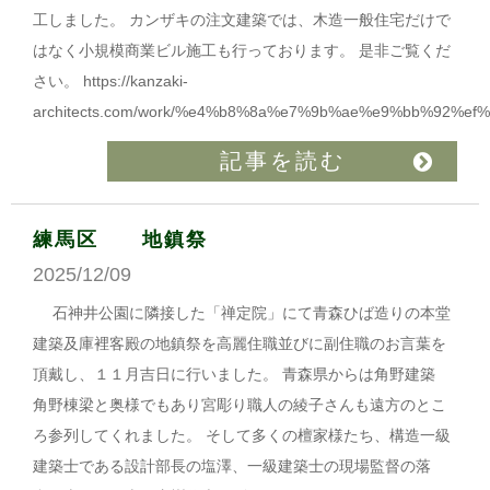
工しました。 カンザキの注文建築では、木造一般住宅だけで
はなく小規模商業ビル施工も行っております。 是非ご覧くだ
さい。 https://kanzaki-
architects.com/work/%e4%b8%8a%e7%9b%ae%e9%bb%92%
記事を読む
練馬区 地鎮祭
2025/12/09
石神井公園に隣接した「禅定院」にて青森ひば造りの本堂
建築及庫裡客殿の地鎮祭を高麗住職並びに副住職のお言葉を
頂戴し、１１月吉日に行いました。 青森県からは角野建築
角野棟梁と奥様でもあり宮彫り職人の綾子さんも遠方のとこ
ろ参列してくれました。 そして多くの檀家様たち、構造一級
建築士である設計部長の塩澤、一級建築士の現場監督の落