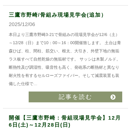
三鷹市野崎/骨組み現場見学会(追加）
2025/12/06
本日より三鷹市野崎3-21で骨組みの現場見学会が12/6（土）
～12/28（日）まで10：00～16：00開催致します。 土台は青
森ひば、柱、間柱、筋交い、根太、大引き、外壁下地の無垢
ラス板すべて自然乾燥の無垢材です。 サッシは木製ノルド。
断熱性及び調湿性、吸音性も高く、発砲系の断熱材と異なり
耐火性を有するセルローズファイバー。そして減震装置も装
備した仕様で…
記事を読む
開催【三鷹市野崎：骨組現場見学会】12月
6日(土)～12月28日(日)