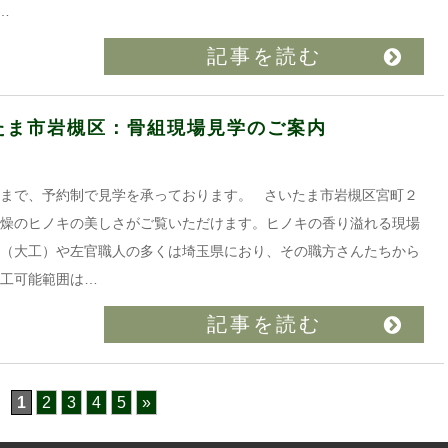
…
記事を読む
いたま市岩槻区：骨組現場見学のご案内
9日まで、予約制で見学を承っております。 さいたま市岩槻区宮町２
乾燥のヒノキの美しさがご覧いただけます。ヒノキの香り溢れる現場
梁（大工）や左官職人の多くは埼玉県におり、その職方さんたちから
施工可能範囲は…
記事を読む
1
2
3
4
5
»