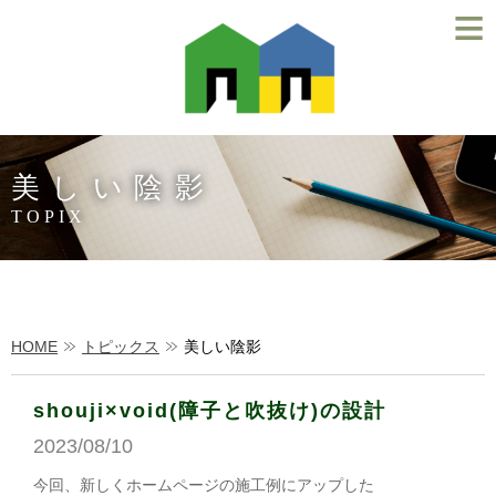
≡
美しい陰影
TOPIX
HOME
トピックス
美しい陰影
shouji×void(障子と吹抜け)の設計
2023/08/10
今回、新しくホームページの施工例にアップした