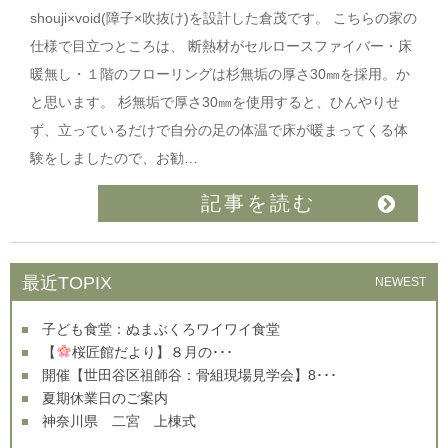
shouji×void(障子×吹抜け)を設計した倉茂です。 こちらの家の
仕様で目立つところは、 断熱材がセルロースファイバー・床
暖無し・１階のフローリングは杉無垢の厚さ30㎜を採用。か
と思います。 杉無垢で厚さ30㎜を使用すると、ひんやりせ
ず、立っているだけで自分の足の体温で床が暖まってくる体
験をしましたので、お勧…
記事を読む
最近TOPIX
NEWEST
子ども食堂：ぬまぶくろワイワイ食堂
【
桜匠館だより】８月の･･･
開催【世田谷区祖師谷：骨組現場見学会】8･･･
夏期休業日のご案内
神奈川県 二宮 上棟式