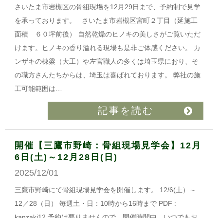
さいたま市岩槻区の骨組現場を12月29日まで、予約制で見学
を承っております。 さいたま市岩槻区宮町２丁目（延施工
面積 ６０坪前後） 自然乾燥のヒノキの美しさがご覧いただ
けます。ヒノキの香り溢れる現場も是非ご体感ください。 カ
ンザキの棟梁（大工）や左官職人の多くは埼玉県におり、そ
の職方さんたちからは、埼玉は喜ばれております。 弊社の施
工可能範囲は…
記事を読む
開催【三鷹市野崎：骨組現場見学会】12月
6日(土)～12月28日(日)
2025/12/01
三鷹市野崎にて骨組現場見学会を開催します。 12/6(土）～
12／28（日） 毎週土・日：10時から16時まで PDF :
kanzaki12 予約は要りませんので、開催時間中、いつでもお