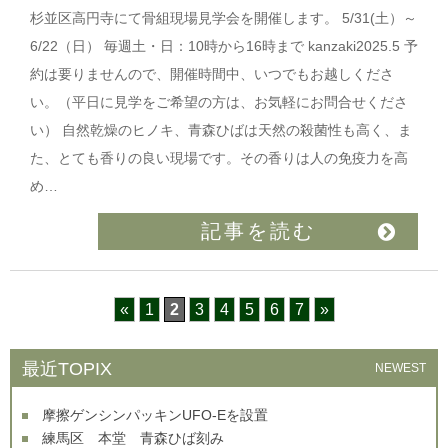
杉並区高円寺にて骨組現場見学会を開催します。 5/31(土）～
6/22（日） 毎週土・日：10時から16時まで kanzaki2025.5 予
約は要りませんので、開催時間中、いつでもお越しくださ
い。（平日に見学をご希望の方は、お気軽にお問合せくださ
い） 自然乾燥のヒノキ、青森ひばは天然の殺菌性も高く、ま
た、とても香りの良い現場です。その香りは人の免疫力を高
め…
記事を読む
«
1
2
3
4
5
6
7
»
最近TOPIX
NEWEST
摩擦ゲンシンパッキンUFO-Eを設置
練馬区 本堂 青森ひば刻み