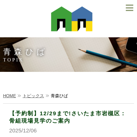
≡
青森ひば
TOPIX
HOME
トピックス
青森ひば
【予約制】12/29まで!さいたま市岩槻区：
骨組現場見学のご案内
2025/12/06