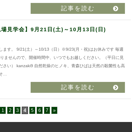
記事を読む
見学会】9月21日(土)～10月13日(日)
。 9/21(土）～10/13（日）※9/23(月・祝)はお休みです 毎週
要りませんので、開催時間中、いつでもお越しください。（平日に見
い） kanzaki9 自然乾燥のヒノキ、青森ひばは天然の殺菌性も高
そ…
記事を読む
1
2
3
4
5
6
7
»