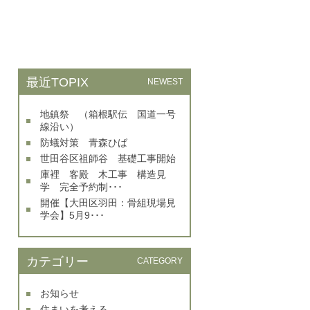
最近TOPIX
NEWEST
地鎮祭 （箱根駅伝 国道一号
線沿い）
防蟻対策 青森ひば
世田谷区祖師谷 基礎工事開始
庫裡 客殿 木工事 構造見
学 完全予約制･･･
開催【大田区羽田：骨組現場見
学会】5月9･･･
カテゴリー
CATEGORY
お知らせ
住まいを考える