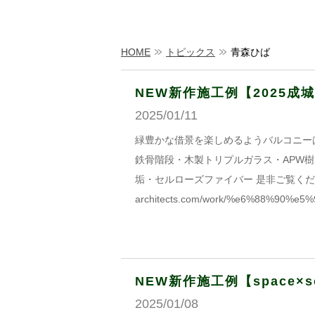
HOME
トピックス
青森ひば
NEW新作施工例【2025成
2025/01/11
緑豊かな借景を楽しめるようバルコニー
鉄骨階段・木製トリプルガラス・APW
垢・セルローズファイバー 是非ご覧ください。 ht
architects.com/work/%e6%88%90%e
NEW新作施工例【space×so
2025/01/08