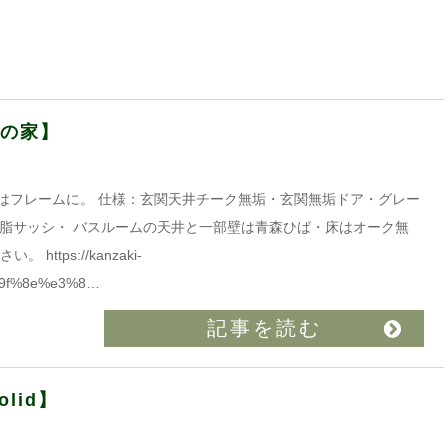
城の家】
はフレームに。 仕様：玄関天井チーク無垢・玄関無垢ドア・グレー
樹脂サッシ・ バスルームの天井と一部壁は青森ひば・床はオーク無
tps://kanzaki-
5%9f%8e%e3%8…
記事を読む
lid】