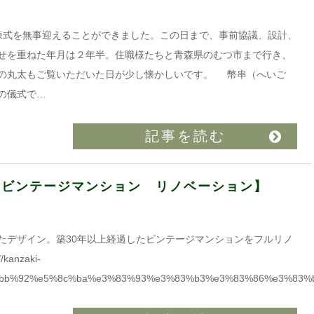
式を無事迎えることができました。この日まで、事前協議、設計、
せを重ねた年月は２年半。住職様たちと青森県のむつ市まで行き、
の丸太もご覧いただいた日が少し懐かしいです。 幣串（へいご
の儀式で…
記事を読む
黒区ビンテージマンション リノベーション】
たデザイン。築30年以上経過したビンテージマンションをフルリノ
anzaki-
%e9%bb%92%e5%8c%ba%e3%83%93%e3%83%b3%e3%83%86%e3%83