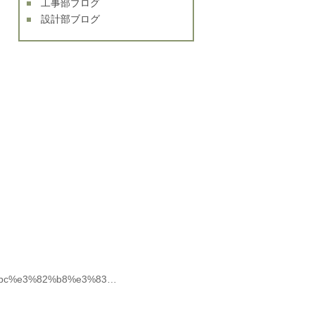
工事部ブログ
設計部ブログ
%bc%e3%82%b8%e3%83…