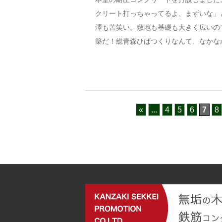
クリート打っちゃってるよ、まずいな」
澤も苦笑い。敷地も基礎も大きく広いの
築だ！総青森ひばつくりなんて、なかな
«
...
4
5
6
7
8