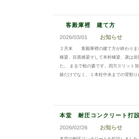
客殿庫裡 建て方
2026/03/01
お知らせ
２月末 客殿庫裡の建て方が終わりまし
棟梁、目黒棟梁そして本村棟梁、鳶は岩
た。 まるで桧の森です。四方スリット
燥だけでなく、１本柱中央までの背割り
本堂 耐圧コンクリート打
2026/02/26
お知らせ
本堂の耐圧コンクリートを打設しました