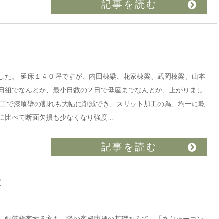
記事を読む
た。 延床１４０坪ですが、内田棟梁、花家棟梁、武岡棟梁、山本
田組でなんとか、最小日数の２日で母屋までなんとか、上がりまし
加工で漆喰壁の割れも大幅に削減でき、スリット加工の為、均一に乾
に比べて断面欠損も少なくなり強度…
記事を読む
設
。配筋検査する方も、隣の客殿庫裡の基礎をみて、「ありゃーコン