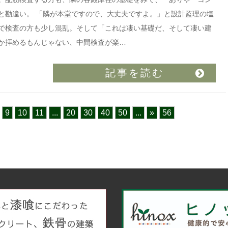
と勘違い。 「隣が本堂ですので、大丈夫ですよ。」と設計監理の塩
で検査の方も少し混乱。そして「これは凄い基礎だ、そして凄い建
か拝めるもんじゃない、中間検査が楽…
記事を読む
9
10
11
...
20
30
40
50
...
»
56