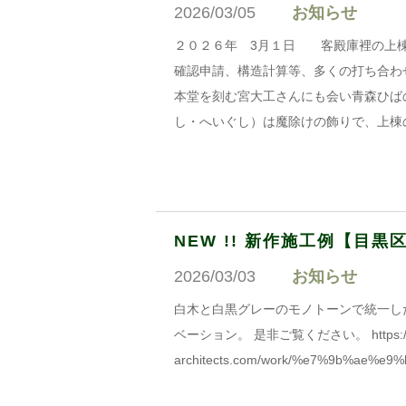
2026/03/05
お知らせ
２０２６年 3月１日 客殿庫裡の上棟
確認申請、構造計算等、多くの打ち合わ
本堂を刻む宮大工さんにも会い青森ひば
し・へいぐし）は魔除けの飾りで、上棟
NEW !! 新作施工例【目
2026/03/03
お知らせ
白木と白黒グレーのモノトーンで統一し
ベーション。 是非ご覧ください。 https://k
architects.com/work/%e7%9b%ae